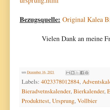
ursprung.html
Bezugsquelle:
Original Kalea B
Vielen Dank an meine Fr
um
Dezember 16, 2021
Labels:
4023378012884
,
Adventskal
Bieradvetnskalender
,
Bierkalender
,
E
Produkttest
,
Ursprung
,
Vollbier