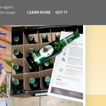
er-agent
rate usage
LEARN MORE
GOT IT