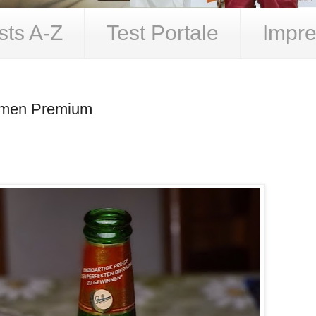
sts A-Z
Test Portale
Impre
ramen Premium