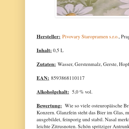
Hersteller:
Pivovary Staropramen s.r.o.
, Pr
Inhalt:
0,5 L
Zutaten:
Wasser, Gerstenmalz, Gerste, Hopfe
EAN:
8593868110117
Alkoholgehalt:
5,0 % vol.
Bewertung:
Wie so viele osteuropäische B
Konzern. Glanzfein steht das Bier im Glas, m
ausgebildet, feinporig und stabil. Nasal mer
leichte Zitrusnoten. Schön spritziger Antru