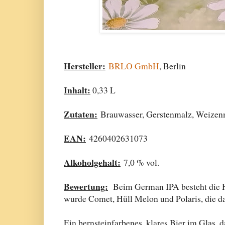
Hersteller:
BRLO GmbH
, Berlin
Inhalt:
0,33 L
Zutaten:
Brauwasser, Gerstenmalz, Weizenm
EAN:
4260402631073
Alkoholgehalt:
7,0 % vol.
Bewertung:
Beim German IPA besteht die Ho
wurde Comet, Hüll Melon und Polaris, die das
Ein bernsteinfarbenes, klares Bier im Glas,