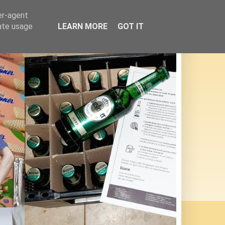
er-agent
rate usage
LEARN MORE
GOT IT