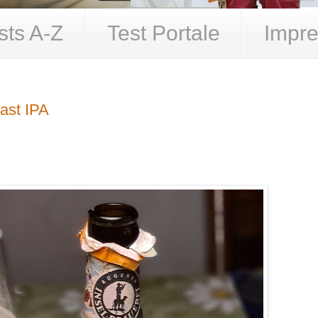
sts A-Z
Test Portale
Impre
ast IPA