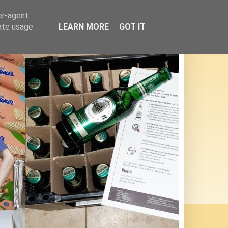
er-agent
rate usage
LEARN MORE
GOT IT