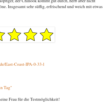
hopfiger, der Chinook kommt gut durch, herb aber nicht
töne. Insgesamt sehr süffig, erfrischend und weich mit etwas
i.de/East-Coast-IPA-0-33-l
in Tag"
ine Frau für die Testmöglichkeit!