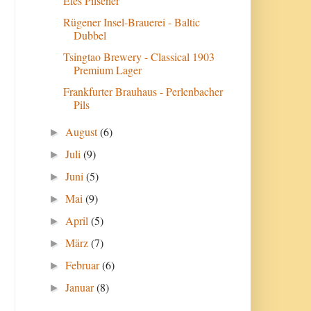
Efes Pilsener
Rügener Insel-Brauerei - Baltic
Dubbel
Tsingtao Brewery - Classical 1903
Premium Lager
Frankfurter Brauhaus - Perlenbacher
Pils
August
(6)
►
Juli
(9)
►
Juni
(5)
►
Mai
(9)
►
April
(5)
►
März
(7)
►
Februar
(6)
►
Januar
(8)
►