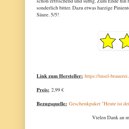
schön erfrischend und süffig. Zum Ende hin 
sonderlich bitter. Dazu etwas harzige Pinien
Säure. 5/5!
Link zum Hersteller:
https://insel-brauere
Preis:
2,99 €
Bezugsquelle:
Geschenkpaket "Heute ist de
Vielen Dank an me