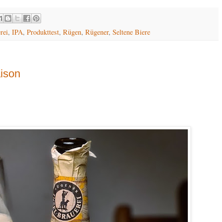
rei
,
IPA
,
Produkttest
,
Rügen
,
Rügener
,
Seltene Biere
aison