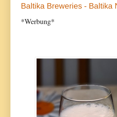
Baltika Breweries - Baltika
*Werbung*