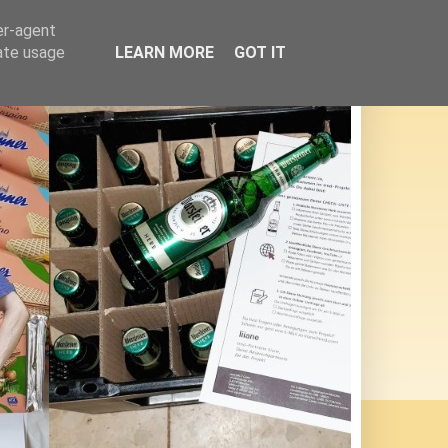
er-agent
rate usage
LEARN MORE
GOT IT