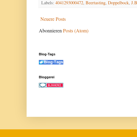
Labels:
4041293000472
,
Beertasting
,
Doppelbock
,
J.B
Neuere Posts
Abonnieren
Posts (Atom)
Blog-Tags
Bloggerei