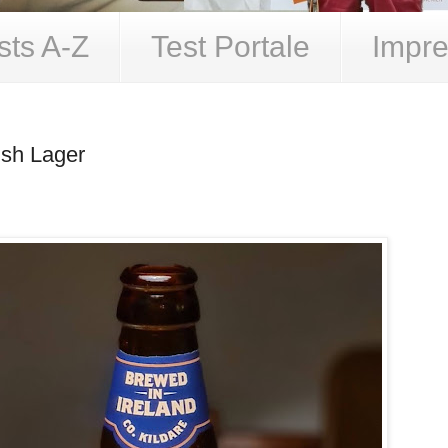
sts A-Z
Test Portale
Impre
ish Lager