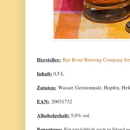
Hersteller:
Rye River Brewing Company Ire
Inhalt:
0,5 L
Zutaten:
Wasser, Gerstenmalz, Hopfen, Hef
EAN:
20031732
Alkoholgehalt:
5,0% vol.
Bewertung:
Ein tatsächlich auch in Irland ge