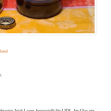
land
e.
brautes Irish Lager, hergestellt für LIDL. Im Glas ein