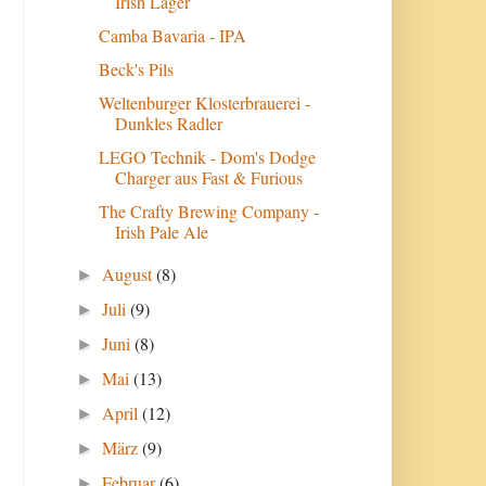
Irish Lager
Camba Bavaria - IPA
Beck's Pils
Weltenburger Klosterbrauerei -
Dunkles Radler
LEGO Technik - Dom's Dodge
Charger aus Fast & Furious
The Crafty Brewing Company -
Irish Pale Ale
August
(8)
►
Juli
(9)
►
Juni
(8)
►
Mai
(13)
►
April
(12)
►
März
(9)
►
Februar
(6)
►