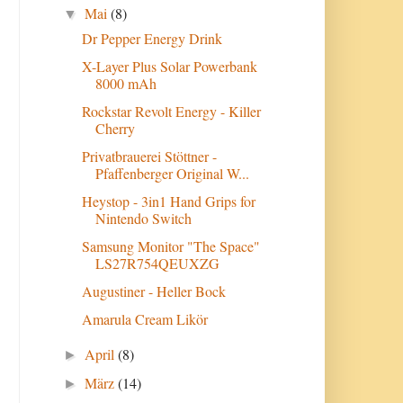
Mai
(8)
▼
Dr Pepper Energy Drink
X-Layer Plus Solar Powerbank
8000 mAh
Rockstar Revolt Energy - Killer
Cherry
Privatbrauerei Stöttner -
Pfaffenberger Original W...
Heystop - 3in1 Hand Grips for
Nintendo Switch
Samsung Monitor "The Space"
LS27R754QEUXZG
Augustiner - Heller Bock
Amarula Cream Likör
April
(8)
►
März
(14)
►