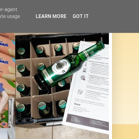
er-agent
rate usage
LEARN MORE
GOT IT