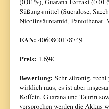
(0,01%), Guarana-Extrakt (0,01
Süßungsmittel (Sucralose, Sacch
Nicotinsäureamid, Pantothenat,
EAN:
4060800178749
Preis:
1,69€
Bewertung:
Sehr zitronig, recht
wirklich raus, es ist aber insges
Koffein, Guarana und Taurin so
versprochen werden die Akkus wi