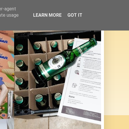
er-agent
rate usage
LEARN MORE
GOT IT