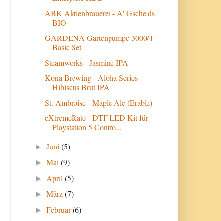
ABK Aktienbrauerei - A' Gscheids
BIO
GARDENA Gartenpumpe 3000/4
Basic Set
Steamworks - Jasmine IPA
Kona Brewing - Aloha Series -
Hibiscus Brut IPA
St. Ambroise - Maple Ale (Erable)
eXtremeRate - DTF LED Kit für
Playstation 5 Contro...
Juni
(5)
►
Mai
(9)
►
April
(5)
►
März
(7)
►
Februar
(6)
►