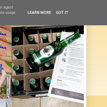
er-agent
rate usage
LEARN MORE
GOT IT