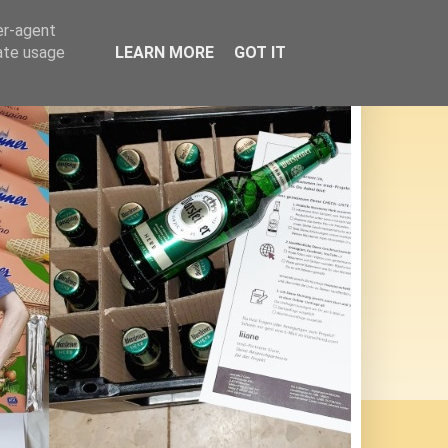
er-agent
rate usage
LEARN MORE
GOT IT