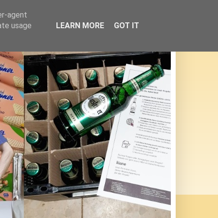
er-agent
rate usage
LEARN MORE
GOT IT