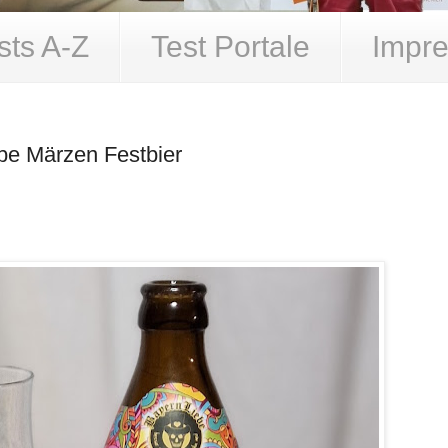
sts A-Z
Test Portale
Impre
ebe Märzen Festbier