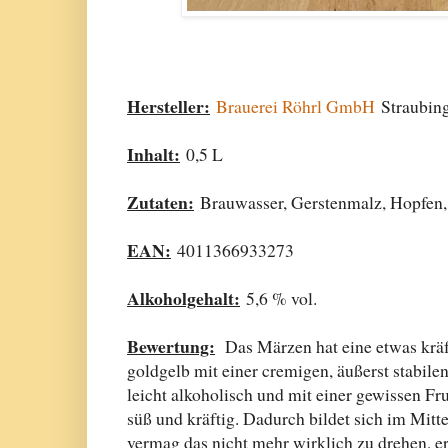
Hersteller:
Brauerei Röhrl GmbH
Straubin
Inhalt:
0,5 L
Zutaten:
Brauwasser, Gerstenmalz, Hopfen,
EAN:
4011366933273
Alkoholgehalt:
5,6 % vol.
Bewertung:
Das Märzen hat eine etwas krä
goldgelb mit einer cremigen, äußerst stabil
leicht alkoholisch und mit einer gewissen Fr
süß und kräftig. Dadurch bildet sich im Mitte
vermag das nicht mehr wirklich zu drehen, e