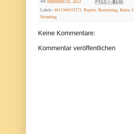
um
September 02, 2023
Labels:
4011366933273
,
Bayern
,
Beertasting
,
Kalea
,
L
Straubing
Keine Kommentare:
Kommentar veröffentlichen